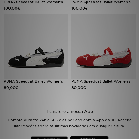
PUMA Speedcat Ballet Women's
PUMA Speedcat Ballet Women's
100,00€
100,00€
LOCALIZADOR DE LOJAS
MENSAGENS
MY JD
BLOG
SUBSCREVE
PUMA Speedcat Ballet Women's
PUMA Speedcat Ballet Women's
ESTADO DO TEU PEDIDO
80,00€
80,00€
ATENÇÃO AO CLIENTE
Transfere a nossa App
FAZ DOWNLOAD DA APP
Compra durante 24h e 365 dias por ano com a App da JD. Recebe
informações sobre as últimas novidades em qualquer altura.
TRABALHA CONNOSCO