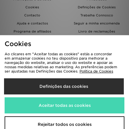
Cookies
Definições de Cookies
Contacto
Trabalha Connosco
Ajuda e contactos
Seguir a minha encomenda
Programa de afiliados
Livro de reclamações
JD Blog
Cookies
Ao clicares em "Aceitar todas as cookies" estás a concordar
em armazenar cookies no teu dispositivo para melhorar a
navegação do website, analisar o uso do website e apoiar as
nossas medidas relativas ao marketing. As preferências podem
ser ajustadas nas Definições das Cookies.
Política de Cookies
Seleciona O País
Definições das cookies
Portugal
Aceitamos os seguintes métodos de pagamento
Aceitar todas as cookies
Visita a nossa página corporativa em
www.jdplc.com
Rejeitar todos os cookies