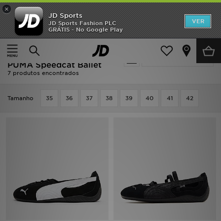
×
JD Sports
INÍCIO
VER
JD Sports Fashion PLC
GRÁTIS - No Google Play
Página principal
Mulher
Promoções
Mulher - Ballet Pumps -
Actualizar a pesquisa
NOVIDADES
PUMA Speedcat Ballet
7 produtos encontrados
HOMEM
Tamanho
35
36
37
38
39
40
41
42
MULHER
CRIANÇA
ESTILO
DESPORTO
FUTEBOL JD
VER MARCAS