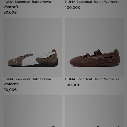
PUMA Speedcat Ballet Nova
PUMA Speedcat Ballet Women's
Women's
100,00€
90,00€
LOCALIZADOR DE LOJAS
MENSAGENS
MY JD
BLOG
SUBSCREVE
ESTADO DO TEU PEDIDO
PUMA Speedcat Ballet Nova
PUMA Speedcat Ballet Women's
Women's
100,00€
90,00€
ATENÇÃO AO CLIENTE
FAZ DOWNLOAD DA APP
TRABALHA CONNOSCO