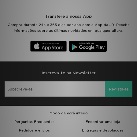
LOCALIZADOR DE LOJAS
Transfere a nossa App
Compra durante 24h e 365 dias por ano com a App da JD. Recebe
MENSAGENS
informações sobre as últimas novidades em qualquer altura.
MY JD
BLOG
SUBSCREVE
Inscreva-te na Newsletter
ESTADO DO TEU PEDIDO
Regista-te
ATENÇÃO AO CLIENTE
FAZ DOWNLOAD DA APP
Modo de ecrã inteiro
Perguntas Frequentes
Encontrar uma loja
TRABALHA CONNOSCO
Pedidos e envios
Entregas e devoluções