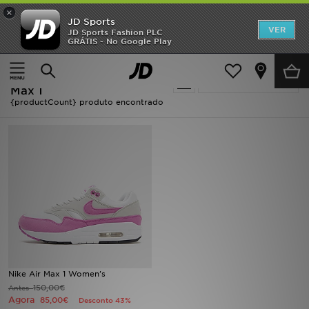
×
JD Sports
INÍCIO
VER
JD Sports Fashion PLC
GRÁTIS - No Google Play
Página principal
Mulher
Promoções
Oferta | Mulher - Nike Air
Actualizar a pesquisa
NOVIDADES
Max 1
{productCount} produto encontrado
HOMEM
MULHER
CRIANÇA
ESTILO
DESPORTO
Nike Air Max 1 Women's
FUTEBOL JD
150,00€
Antes
Agora
85,00€
Desconto 43%
VER MARCAS