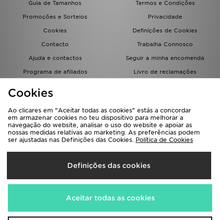
Guia de Tamanhos
Termos e Condições
FAQs
Promoções e Sorteios
Privacidade
Cookies
Definições de Cookies
Contacto
Trabalha Connosco
Ajuda e contactos
Seguir a minha encomenda
Programa de afiliados
Livro de reclamações
JD Blog
Cookies
Ao clicares em "Aceitar todas as cookies" estás a concordar
em armazenar cookies no teu dispositivo para melhorar a
navegação do website, analisar o uso do website e apoiar as
nossas medidas relativas ao marketing. As preferências podem
ser ajustadas nas Definições das Cookies.
Política de Cookies
Seleciona O País
Definições das cookies
Portugal
Aceitamos os seguintes métodos de pagamento
Aceitar todas as cookies