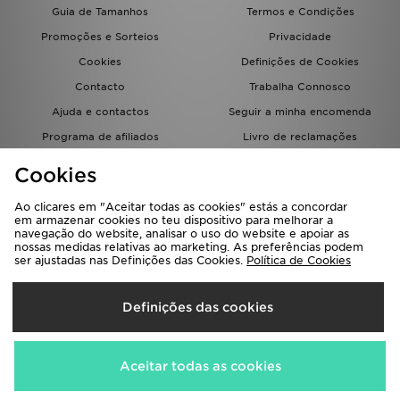
Guia de Tamanhos
Termos e Condições
Promoções e Sorteios
Privacidade
Cookies
Definições de Cookies
Contacto
Trabalha Connosco
Ajuda e contactos
Seguir a minha encomenda
Programa de afiliados
Livro de reclamações
JD Blog
Cookies
Ao clicares em "Aceitar todas as cookies" estás a concordar
em armazenar cookies no teu dispositivo para melhorar a
navegação do website, analisar o uso do website e apoiar as
nossas medidas relativas ao marketing. As preferências podem
ser ajustadas nas Definições das Cookies.
Política de Cookies
Seleciona O País
Definições das cookies
Portugal
Aceitamos os seguintes métodos de pagamento
Aceitar todas as cookies