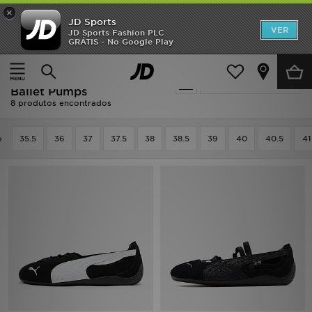
×
JD Sports
INÍCIO
VER
JD Sports Fashion PLC
GRÁTIS - No Google Play
Página principal
Mulher
Calçado de Mulher
Promoções
PUMA Calçado de Mulher -
Actualizar a pesquisa
NOVIDADES
Ballet Pumps
8 produtos encontrados
HOMEM
o
35.5
36
37
37.5
38
38.5
39
40
40.5
41
MULHER
CRIANÇA
ESTILO
DESPORTO
FUTEBOL JD
VER MARCAS