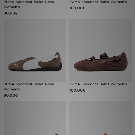
PUMA Speedcat Ballet Nova
PUMA Speedcat Ballet Women's
Women's
100,00€
90,00€
LOCALIZADOR DE LOJAS
MENSAGENS
MY JD
BLOG
SUBSCREVE
ESTADO DO TEU PEDIDO
PUMA Speedcat Ballet Nova
PUMA Speedcat Ballet Women's
Women's
100,00€
90,00€
ATENÇÃO AO CLIENTE
FAZ DOWNLOAD DA APP
TRABALHA CONNOSCO