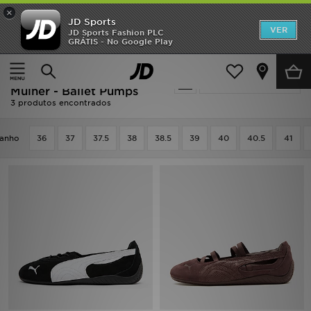
×
JD Sports
INÍCIO
VER
JD Sports Fashion PLC
GRÁTIS - No Google Play
Página principal
Mulher
Calçado de Mulher
Promoções
Castanho Calçado de
Actualizar a pesquisa
NOVIDADES
Mulher - Ballet Pumps
3 produtos encontrados
HOMEM
anho
36
37
37.5
38
38.5
39
40
40.5
41
MULHER
CRIANÇA
ESTILO
DESPORTO
FUTEBOL JD
VER MARCAS