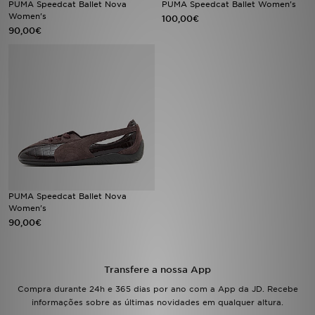
PUMA Speedcat Ballet Nova
PUMA Speedcat Ballet Women's
Women's
100,00€
90,00€
LOCALIZADOR DE LOJAS
MENSAGENS
MY JD
BLOG
SUBSCREVE
ESTADO DO TEU PEDIDO
PUMA Speedcat Ballet Nova
Women's
90,00€
ATENÇÃO AO CLIENTE
FAZ DOWNLOAD DA APP
Transfere a nossa App
Compra durante 24h e 365 dias por ano com a App da JD. Recebe
TRABALHA CONNOSCO
informações sobre as últimas novidades em qualquer altura.