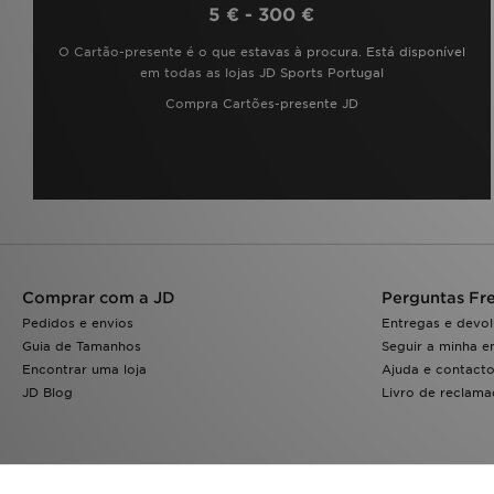
5 € - 300 €
O Cartão-presente é o que estavas à procura. Está disponível
em todas as lojas JD Sports Portugal
Compra Cartões-presente JD
Comprar com a JD
Perguntas Fr
Pedidos e envios
Entregas e devo
Guia de Tamanhos
Seguir a minha 
Encontrar uma loja
Ajuda e contact
JD Blog
Livro de reclam