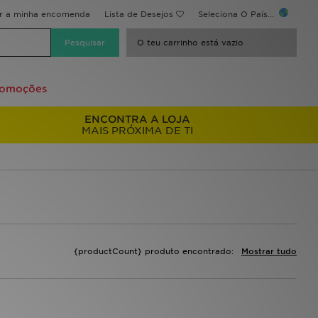
ir a minha encomenda
Lista de Desejos
Seleciona O País...
O teu carrinho está vazio
romoções
ENCONTRA A LOJA
MAIS PRÓXIMA DE TI
{productCount} produto encontrado:
Mostrar tudo