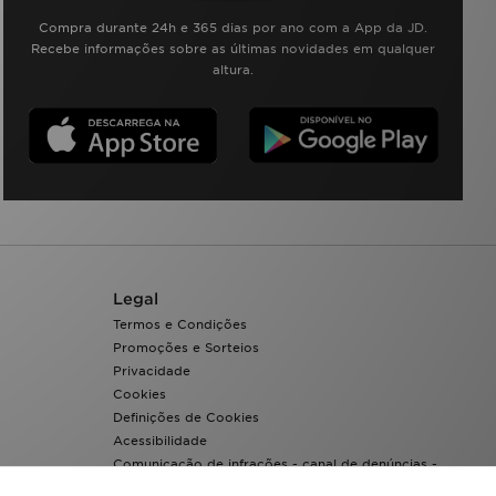
Compra durante 24h e 365 dias por ano com a App da JD.
Recebe informações sobre as últimas novidades em qualquer
altura.
Legal
Termos e Condições
Promoções e Sorteios
Privacidade
Cookies
Definições de Cookies
Acessibilidade
Comunicação de infrações - canal de denúncias -
Whistleblowing