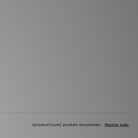
{productCount} produto encontrado:
Mostrar tudo