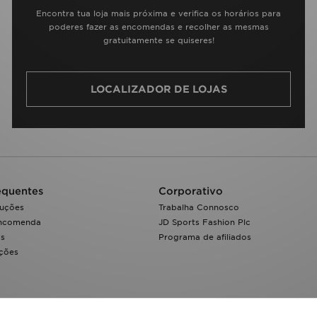
Encontra tua loja mais próxima e verifica os horários para
poderes fazer as encomendas e recolher as mesmas
gratuitamente se quiseres!
LOCALIZADOR DE LOJAS
equentes
Corporativo
luções
Trabalha Connosco
encomenda
JD Sports Fashion Plc
os
Programa de afiliados
ações