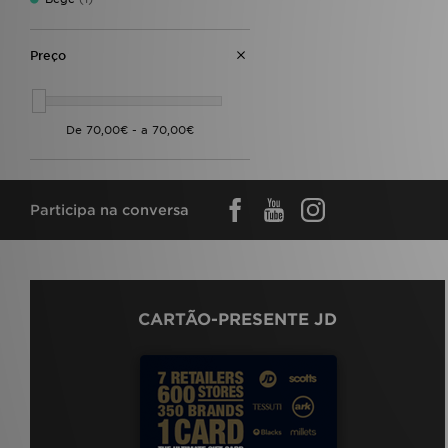
Polo Ralph Lauren
(1)
Saucony
(1)
Supply & Demand
(1)
Preço
The North Face
(5)
UGG
(1)
Under Armour
(2)
Unlike Humans
(4)
Vans
(2)
Zavetti Canada
(1)
Participa na conversa
CARTÃO-PRESENTE JD