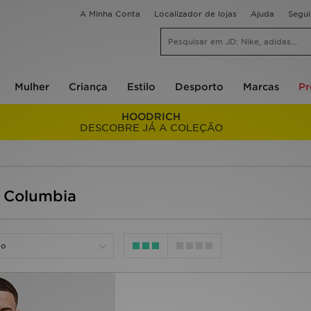
A Minha Conta
Localizador de lojas
Ajuda
Segu
Mulher
Criança
Estilo
Desporto
Marcas
P
HOODRICH
DESCOBRE JÁ A COLEÇÃO
 Columbia