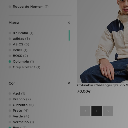
Roupa de Homem
(1)
Marca
47 Brand
(1)
adidas
(8)
ASICS
(5)
Belier
(1)
BOSS
(2)
Columbia
(1)
Crep Protect
(1)
DC Shoes
(2)
Ed Hardy
(1)
Cor
Hoodrich
(3)
Columbia Challenger 1/2 Zip
Jordan
(5)
70,00€
Azul
(1)
Lorenzo
(2)
Branco
(2)
McKenzie
(2)
Cinzento
(5)
Napapijri
(1)
Preto
(4)
1
New Balance
(3)
Verde
(4)
New Era
(2)
Vermelho
(1)
Nike
(6)
Bege
(1)