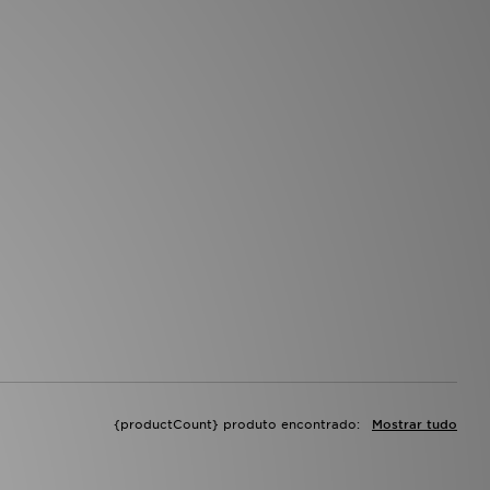
{productCount} produto encontrado:
Mostrar tudo