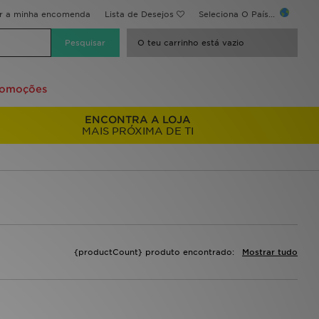
ir a minha encomenda
Lista de Desejos
Seleciona O País...
O teu carrinho está vazio
romoções
ENCONTRA A LOJA
MAIS PRÓXIMA DE TI
{productCount} produto encontrado:
Mostrar tudo