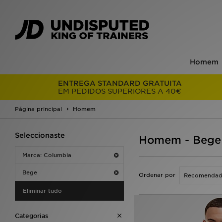
Homem
ENTREGA STANDARD GRATUITA
EM PEDIDOS SUPERIORES A 40€
Página principal
Homem
Seleccionaste
Homem - Bege
Marca: Columbia
Bege
Ordenar por
Eliminar tudo
Categorias