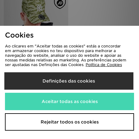
Cookies
Ao clicares em "Aceitar todas as cookies" estás a concordar
em armazenar cookies no teu dispositivo para melhorar a
navegação do website, analisar o uso do website e apoiar as
New Era MLB New York Yankees
nossas medidas relativas ao marketing. As preferências podem
Tiger Print Trucker Cap
ser ajustadas nas Definições das Cookies.
Política de Cookies
35,00€
Antes
Agora
15,00€
Desconto 57%
Definições das cookies
Transfere a nossa App
Aceitar todas as cookies
Compra durante 24h e 365 dias por ano com a App da JD. Recebe
informações sobre as últimas novidades em qualquer altura.
Rejeitar todos os cookies