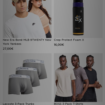
New Era Boné MLB 9TWENTY New
Crep Protect Foam X
York Yankees
16,00€
27,00€
Lacoste 3-Pack Trunks
BOSS 3-Pack T-Shirts