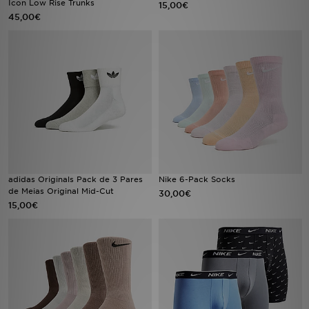
Icon Low Rise Trunks
15,00€
45,00€
LOCALIZADOR DE LOJAS
MENSAGENS
MY JD
BLOG
SUBSCREVE
adidas Originals Pack de 3 Pares
Nike 6-Pack Socks
ESTADO DO TEU PEDIDO
de Meias Original Mid-Cut
30,00€
15,00€
ATENÇÃO AO CLIENTE
FAZ DOWNLOAD DA APP
TRABALHA CONNOSCO