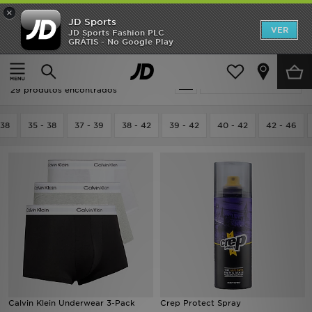
×
JD Sports
INÍCIO
VER
JD Sports Fashion PLC
GRÁTIS - No Google Play
Página principal
Homem
Promoções
Homem - Multicolor
Actualizar a pesquisa
NOVIDADES
29 produtos encontrados
HOMEM
 38
35 - 38
37 - 39
38 - 42
39 - 42
40 - 42
42 - 46
MULHER
CRIANÇA
ESTILO
DESPORTO
FUTEBOL JD
Calvin Klein Underwear 3-Pack
Crep Protect Spray
VER MARCAS