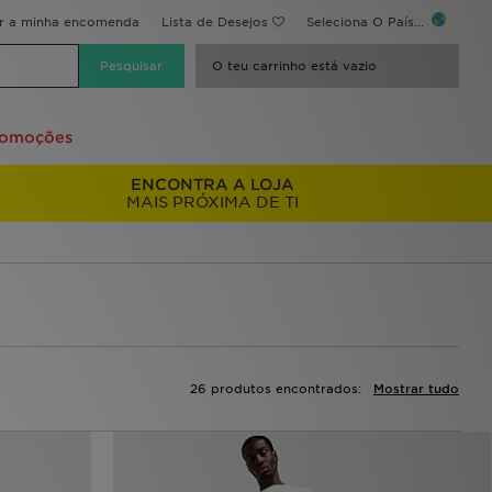
ir a minha encomenda
Lista de Desejos
Seleciona O País...
O teu carrinho está vazio
romoções
ENCONTRA A LOJA
MAIS PRÓXIMA DE TI
26 produtos encontrados:
Mostrar tudo