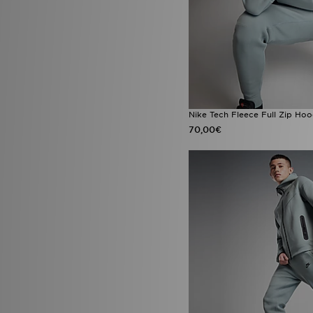
Nike x NOCTA
(7)
Nike x Syna
(2)
Nike Zoom Pegasus
(1)
Nike Zoom Vomero
(4)
Performance Running
(2)
Nike Tech Fleece Full Zip Hoo
70,00€