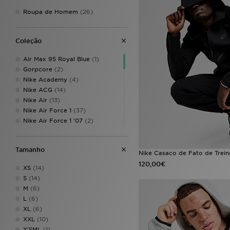
Roupa de Homem
(26)
Coleção
Air Max 95 Royal Blue
(1)
Gorpcore
(2)
Nike Academy
(4)
Nike ACG
(14)
Nike Air
(13)
Nike Air Force 1
(37)
Nike Air Force 1 '07
(2)
Nike Air Force 1 '07 LV8
(2)
Nike Air Force 1 Flyknit
(1)
Tamanho
Nike Air Force 1 Low
(3)
Nike Casaco de Fato de Trein
Nike Air Max
(96)
120,00€
XS
(14)
Nike Air Max 270
(1)
S
(14)
Nike Air Max 90
(21)
M
(6)
Nike Air Max 95
(10)
L
(6)
Nike Air Max 95 Fresh Mint
(1)
XL
(6)
Nike Air Max Alpha
(2)
XXL
(10)
Nike Air Max Dawn
(1)
X'SML
(1)