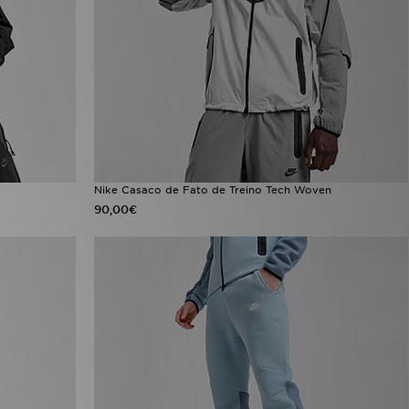
Nike Casaco de Fato de Treino Tech Woven
90,00€