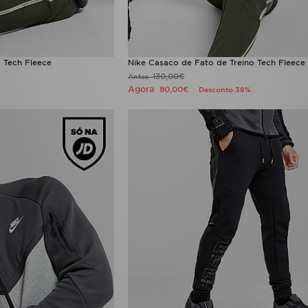
o Tech Fleece
Nike Casaco de Fato de Treino Tech Fleece 
130,00€
Antes
Agora
80,00€
%
Desconto 38%