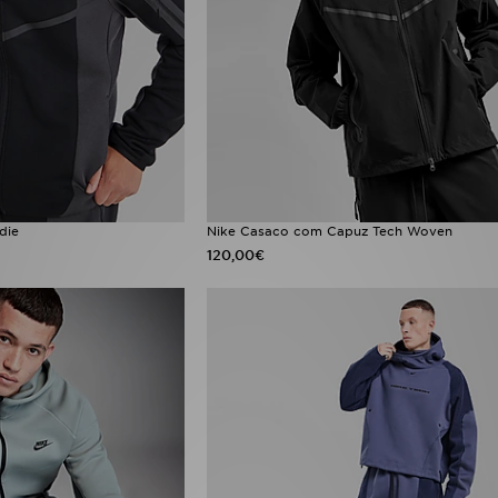
die
Nike Casaco com Capuz Tech Woven
120,00€