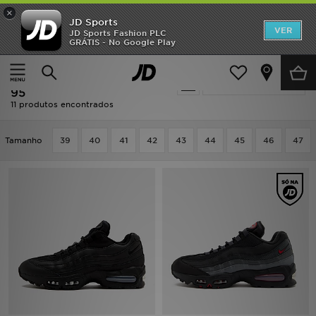
×
JD Sports
INÍCIO
VER
JD Sports Fashion PLC
GRÁTIS - No Google Play
Página principal
Homem
Promoções
Homem - Nike Nike Air Max
Actualizar a pesquisa
NOVIDADES
95
11 produtos encontrados
HOMEM
Tamanho
39
40
41
42
43
44
45
46
47
MULHER
CRIANÇA
ESTILO
DESPORTO
FUTEBOL JD
VER MARCAS