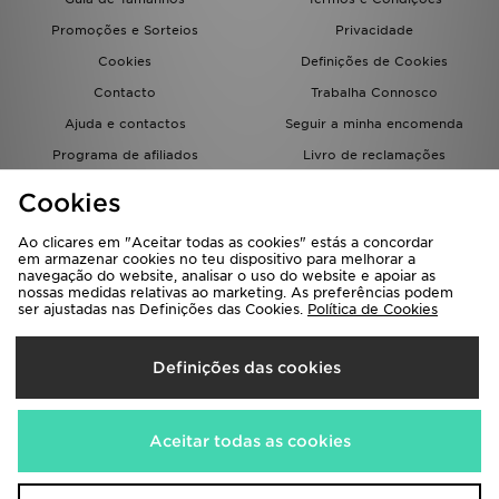
Promoções e Sorteios
Privacidade
Cookies
Definições de Cookies
Contacto
Trabalha Connosco
Ajuda e contactos
Seguir a minha encomenda
Programa de afiliados
Livro de reclamações
JD Blog
Cookies
Ao clicares em "Aceitar todas as cookies" estás a concordar
em armazenar cookies no teu dispositivo para melhorar a
navegação do website, analisar o uso do website e apoiar as
nossas medidas relativas ao marketing. As preferências podem
ser ajustadas nas Definições das Cookies.
Política de Cookies
Seleciona O País
Definições das cookies
Portugal
Aceitamos os seguintes métodos de pagamento
Aceitar todas as cookies