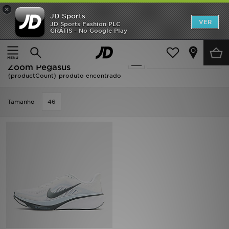
×
JD Sports
INÍCIO
VER
JD Sports Fashion PLC
GRÁTIS - No Google Play
Página principal
Homem
Calçado de Homem
Sapatilhas
Promoções
Nike Sapatilhas - Nike
Actualizar a pesquisa
NOVIDADES
Zoom Pegasus
{productCount} produto encontrado
HOMEM
Tamanho
46
MULHER
CRIANÇA
ESTILO
DESPORTO
FUTEBOL JD
VER MARCAS