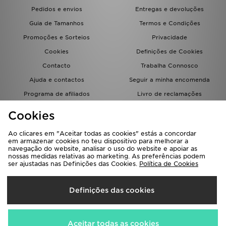
FAQs
Pedidos e envios
Entregas e devoluções
Guia de Tamanhos
Termos e Condições
Promoções e Sorteios
Privacidade
Cookies
Definições de Cookies
Contacto
Trabalha Connosco
Ajuda e contactos
Seguir a minha encomenda
Programa de afiliados
Livro de reclamações
JD Blog
Cookies
Ao clicares em "Aceitar todas as cookies" estás a concordar
em armazenar cookies no teu dispositivo para melhorar a
navegação do website, analisar o uso do website e apoiar as
nossas medidas relativas ao marketing. As preferências podem
ser ajustadas nas Definições das Cookies.
Política de Cookies
Seleciona O País
Definições das cookies
Portugal
Aceitamos os seguintes métodos de pagamento
Aceitar todas as cookies