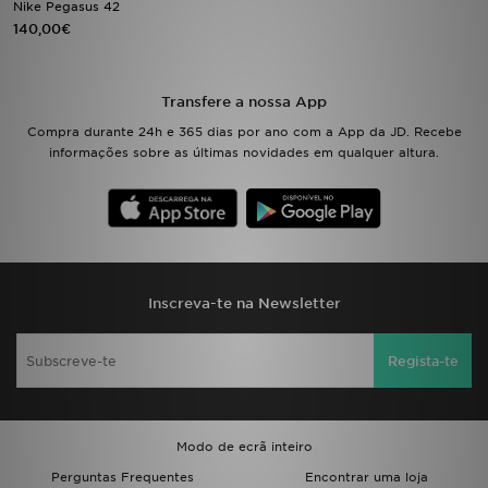
Nike Pegasus 42
140,00€
LOCALIZADOR DE LOJAS
MENSAGENS
Transfere a nossa App
Compra durante 24h e 365 dias por ano com a App da JD. Recebe
MY JD
informações sobre as últimas novidades em qualquer altura.
BLOG
SUBSCREVE
ESTADO DO TEU PEDIDO
Inscreva-te na Newsletter
ATENÇÃO AO CLIENTE
Regista-te
FAZ DOWNLOAD DA APP
Modo de ecrã inteiro
TRABALHA CONNOSCO
Perguntas Frequentes
Encontrar uma loja