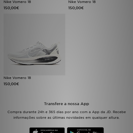
Nike Vomero 18
Nike Vomero 18
150,00€
150,00€
LOCALIZADOR DE LOJAS
MENSAGENS
MY JD
BLOG
SUBSCREVE
Nike Vomero 18
ESTADO DO TEU PEDIDO
150,00€
ATENÇÃO AO CLIENTE
Transfere a nossa App
FAZ DOWNLOAD DA APP
Compra durante 24h e 365 dias por ano com a App da JD. Recebe
informações sobre as últimas novidades em qualquer altura.
TRABALHA CONNOSCO