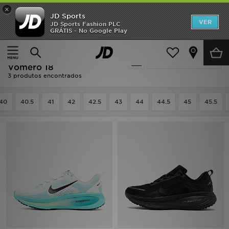
×
JD Sports
INÍCIO
VER
JD Sports Fashion PLC
GRÁTIS - No Google Play
Página principal
Homem
Calçado de Homem
Promoções
Calçado de Homem - Nike
Actualizar a pesquisa
NOVIDADES
Vomero 18
3 produtos encontrados
HOMEM
40
40.5
41
42
42.5
43
44
44.5
45
45.5
MULHER
CRIANÇA
ESTILO
DESPORTO
FUTEBOL JD
VER MARCAS