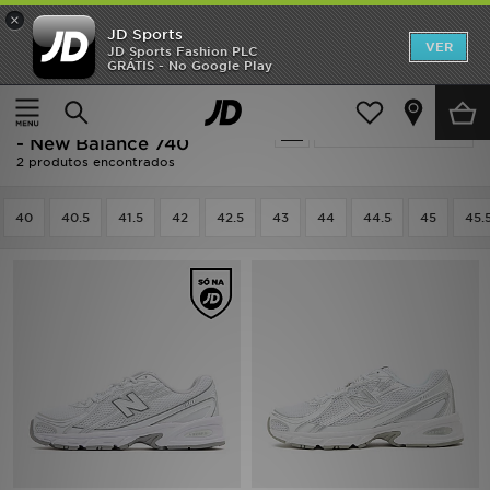
×
JD Sports
INÍCIO
VER
JD Sports Fashion PLC
GRÁTIS - No Google Play
Página principal
Homem
Calçado de Homem
Promoções
Branco Calçado de Homem
Actualizar a pesquisa
NOVIDADES
- New Balance 740
2 produtos encontrados
HOMEM
40
40.5
41.5
42
42.5
43
44
44.5
45
45.
MULHER
CRIANÇA
ESTILO
DESPORTO
FUTEBOL JD
VER MARCAS