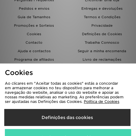
Perguntas Frequentes
Encontrar uma loja
FAQs
Pedidos e envios
Entregas e devoluções
Guia de Tamanhos
Termos e Condições
Promoções e Sorteios
Privacidade
Cookies
Definições de Cookies
Contacto
Trabalha Connosco
Ajuda e contactos
Seguir a minha encomenda
Programa de afiliados
Livro de reclamações
JD Blog
Cookies
Ao clicares em "Aceitar todas as cookies" estás a concordar
em armazenar cookies no teu dispositivo para melhorar a
navegação do website, analisar o uso do website e apoiar as
nossas medidas relativas ao marketing. As preferências podem
ser ajustadas nas Definições das Cookies.
Política de Cookies
Seleciona O País
Definições das cookies
Portugal
Aceitamos os seguintes métodos de pagamento