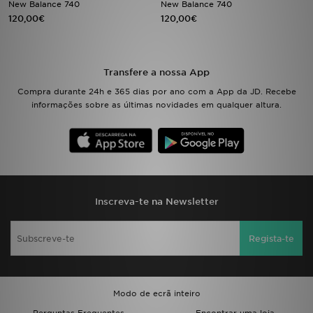
New Balance 740
New Balance 740
120,00€
120,00€
LOCALIZADOR DE LOJAS
MENSAGENS
Transfere a nossa App
Compra durante 24h e 365 dias por ano com a App da JD. Recebe
MY JD
informações sobre as últimas novidades em qualquer altura.
BLOG
SUBSCREVE
ESTADO DO TEU PEDIDO
Inscreva-te na Newsletter
ATENÇÃO AO CLIENTE
Regista-te
FAZ DOWNLOAD DA APP
TRABALHA CONNOSCO
Modo de ecrã inteiro