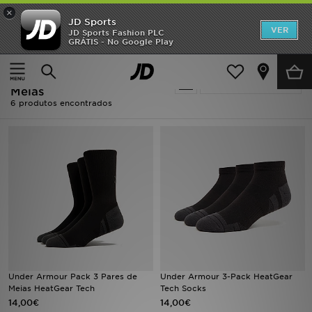
×
JD Sports
INÍCIO
VER
JD Sports Fashion PLC
GRÁTIS - No Google Play
Página principal
Homem
Acessórios de Homem
Meias
Promoções
Homem - Under Armour
Actualizar a pesquisa
NOVIDADES
Meias
6 produtos encontrados
HOMEM
MULHER
CRIANÇA
ESTILO
DESPORTO
Under Armour Pack 3 Pares de
Under Armour 3-Pack HeatGear
FUTEBOL JD
Meias HeatGear Tech
Tech Socks
14,00€
14,00€
VER MARCAS