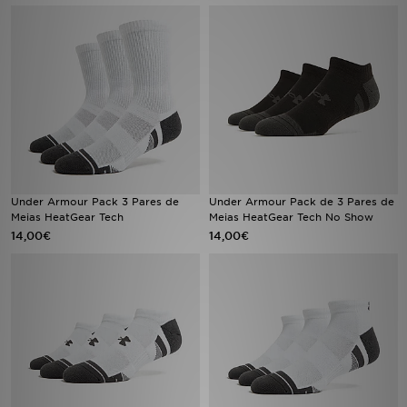
LOCALIZADOR DE LOJAS
MENSAGENS
MY JD
BLOG
Under Armour Pack 3 Pares de
Under Armour Pack de 3 Pares de
SUBSCREVE
Meias HeatGear Tech
Meias HeatGear Tech No Show
14,00€
14,00€
ESTADO DO TEU PEDIDO
ATENÇÃO AO CLIENTE
FAZ DOWNLOAD DA APP
TRABALHA CONNOSCO