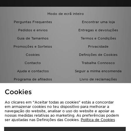
Modo de ecrã inteiro
Perguntas Frequentes
Encontrar uma loja
Pedidos e envios
Entregas e devoluções
Guia de Tamanhos
Termos e Condições
Promoções e Sorteios
Privacidade
Cookies
Definições de Cookies
Contacto
Trabalha Connosco
Ajuda e contactos
Seguir a minha encomenda
Programa de afiliados
Livro de reclamações
JD Blog
Cookies
Ao clicares em "Aceitar todas as cookies" estás a concordar
em armazenar cookies no teu dispositivo para melhorar a
navegação do website, analisar o uso do website e apoiar as
nossas medidas relativas ao marketing. As preferências podem
ser ajustadas nas Definições das Cookies.
Política de Cookies
Seleciona O País