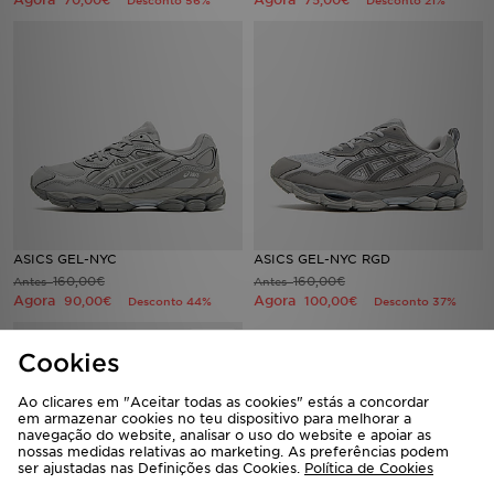
70,00€
75,00€
Desconto 56%
Desconto 21%
ASICS GEL-NYC
ASICS GEL-NYC RGD
160,00€
160,00€
Antes
Antes
Agora
Agora
90,00€
100,00€
Desconto 44%
Desconto 37%
Cookies
Ao clicares em "Aceitar todas as cookies" estás a concordar
em armazenar cookies no teu dispositivo para melhorar a
navegação do website, analisar o uso do website e apoiar as
nossas medidas relativas ao marketing. As preferências podem
ser ajustadas nas Definições das Cookies.
Política de Cookies