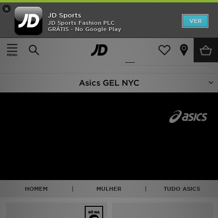
×
JD Sports
INÍCIO
VER
JD Sports Fashion PLC
GRÁTIS - No Google Play
Página principal
ASICS Gel-NYC
Promoções
31 produtos encontrados
Actualizar a pesquisa
NOVIDADES
Asics GEL NYC
HOMEM
MULHER
CRIANÇA
ESTILO
DESPORTO
HOMEM
MULHER
TUDO ASICS
FUTEBOL JD
VER MARCAS