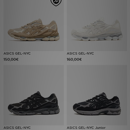
LOCALIZADOR DE LOJAS
MENSAGENS
MY JD
BLOG
ASICS GEL-NYC
ASICS GEL-NYC
150,00€
160,00€
SUBSCREVE
ESTADO DO TEU PEDIDO
ATENÇÃO AO CLIENTE
FAZ DOWNLOAD DA APP
TRABALHA CONNOSCO
ASICS GEL-NYC
ASICS GEL-NYC Junior