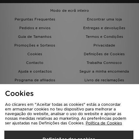
Modo de ecrã inteiro
Perguntas Frequentes
Encontrar uma loja
Pedidos e envios
Entregas e devoluções
Guia de Tamanhos
Termos e Condições
Promoções e Sorteios
Privacidade
Cookies
Definições de Cookies
Contacto
Trabalha Connosco
Ajuda e contactos
Seguir a minha encomenda
Programa de afiliados
Livro de reclamações
JD Blog
Cookies
Ao clicares em "Aceitar todas as cookies" estás a concordar
em armazenar cookies no teu dispositivo para melhorar a
navegação do website, analisar o uso do website e apoiar as
nossas medidas relativas ao marketing. As preferências podem
ser ajustadas nas Definições das Cookies.
Política de Cookies
Seleciona O País