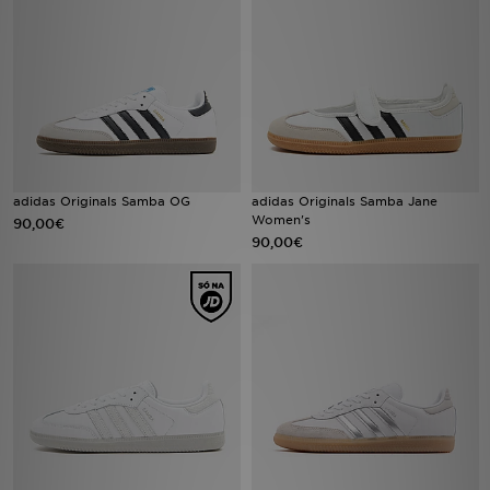
LOCALIZADOR DE LOJAS
MENSAGENS
MY JD
BLOG
adidas Originals Samba OG
adidas Originals Samba Jane
Women's
90,00€
90,00€
SUBSCREVE
ESTADO DO TEU PEDIDO
ATENÇÃO AO CLIENTE
FAZ DOWNLOAD DA APP
TRABALHA CONNOSCO