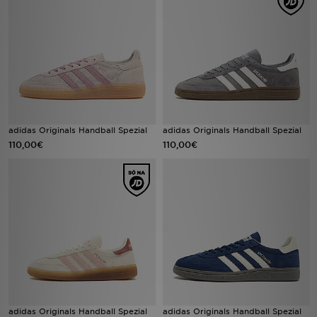
LOCALIZADOR DE LOJAS
MENSAGENS
MY JD
BLOG
adidas Originals Handball Spezial
adidas Originals Handball Spezial
110,00€
110,00€
SUBSCREVE
ESTADO DO TEU PEDIDO
ATENÇÃO AO CLIENTE
FAZ DOWNLOAD DA APP
TRABALHA CONNOSCO
adidas Originals Handball Spezial
adidas Originals Handball Spezial