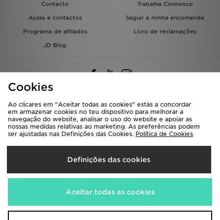
Contacto
Trabalha Connosco
Ajuda e contactos
Seguir a minha encomenda
Programa de afiliados
Livro de reclamações
JD Blog
Cookies
Ao clicares em "Aceitar todas as cookies" estás a concordar
em armazenar cookies no teu dispositivo para melhorar a
Seleciona O País
navegação do website, analisar o uso do website e apoiar as
nossas medidas relativas ao marketing. As preferências podem
Portugal
ser ajustadas nas Definições das Cookies.
Política de Cookies
Aceitamos os seguintes métodos de pagamento
Definições das cookies
Visita a nossa página corporativa em
www.jdplc.com
Aceitar todas as cookies
Copyright © 2026 JD Sports Todos os direitos reservados.