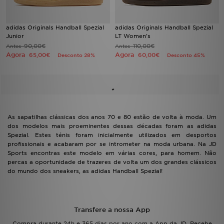
adidas Originals Handball Spezial
adidas Originals Handball Spezial
Junior
LT Women's
90,00€
110,00€
Antes
Antes
Agora
Agora
65,00€
60,00€
Desconto 28%
Desconto 45%
As sapatilhas clássicas dos anos 70 e 80 estão de volta à moda. Um
dos modelos mais proeminentes dessas décadas foram as adidas
Spezial. Estes ténis foram inicialmente utilizados em desportos
profissionais e acabaram por se intrometer na moda urbana. Na JD
Sports encontras este modelo em várias cores, para homem. Não
percas a oportunidade de trazeres de volta um dos grandes clássicos
do mundo dos sneakers, as adidas Handball Spezial!
Transfere a nossa App
Compra durante 24h e 365 dias por ano com a App da JD. Recebe